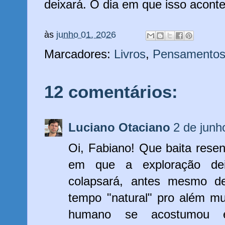
deixará. O dia em que isso acont
às
junho 01, 2026
Marcadores:
Livros
,
Pensamento
12 comentários:
Luciano Otaciano
2 de junh
Oi, Fabiano! Que baita rese
em que a exploração dei
colapsará, antes mesmo d
tempo "natural" pro além m
humano se acostumou e