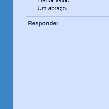
menor valor.
Um abraço.
Responder